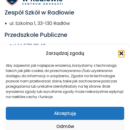
Zespół Szkół w Radłowie
ul. Szkolna 1, 33-130 Radłów
Przedszkole Publiczne
tel. 14 678 22 42
Zarządzaj zgodą
przedszkole@zs-radlow.pl
Aby zapewnić jak najlepsze wrażenia, korzystamy z technologii,
Miasto i Gmina
takich jak pliki cookie, do przechowywania i/lub uzyskiwania
dostępu do informacji o urządzeniu. Zgoda na te technologie
Radłów
pozwoli nam przetwarzać dane, takie jak zachowanie podczas
przeglądania lub unikalne identyfikatory na tej stronie. Brak
wyrażenia zgody lub wycofanie zgody może niekorzystnie wpłynąć
na niektóre cechy i funkcje.
Akceptuję
Odmów