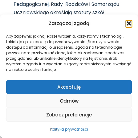
Pedagogicznej, Rady Rodziców i Samorządu
Uczniowskiego określają statuty szkół
wchodzących w skład Zespołu.
Zarządzaj zgodą
Każdy organ szkoły działa samodzielnie i
Aby zapewnić jak najlepsze wrażenia, korzystamy z technologii,
podejmuje decyzje w granicach posiadanych
takich jak pliki cookie, do przechowywania i/lub uzyskiwania
kompetencji, zgodnie z prawem oświatowym i ze
dostępu do informacji o urządzeniu. Zgoda na te technologie
pozwoli nam przetwarzać dane, takie jak zachowanie podczas
statutem Zespołu.
przeglądania lub unikalne identyfikatory na tej stronie. Brak
Spory między organami powinny być
wyrażenia zgody lub wycofanie zgody może niekorzystnie wpłynąć
na niektóre cechy i funkcje.
rozstrzygane polubownie z zachowaniem zasad
partnerstwa i obiektywizmu.
Akceptuję
Spory powinny być rozstrzygane w terminie
możliwie najkrótszym. Termin nie może
Odmów
przekroczyć 1 miesiąca od ich powstania.
Po wyczerpaniu wszystkich możliwości
Zobacz preferencje
rozwiązania sporu wewnątrz Szkoły, każdy
z organów może zwrócić się z wnioskiem o
Polityka prywatności
rozpatrzenie sprawy do organu sprawującego