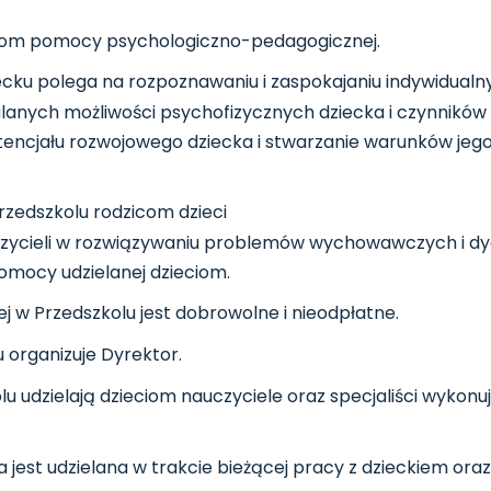
ielom pomocy psychologiczno-pedagogicznej.
cku polega na rozpoznawaniu i zaspokajaniu indywidual
ulanych możliwości psychofizycznych dziecka i czynnikó
tencjału rozwojowego dziecka i stwarzanie warunków jeg
zedszkolu rodzicom dzieci
czycieli w rozwiązywaniu problemów wychowawczych i dyd
mocy udzielanej dzieciom.
w Przedszkolu jest dobrowolne i nieodpłatne.
organizuje Dyrektor.
udzielają dzieciom nauczyciele oraz specjaliści wykonu
st udzielana w trakcie bieżącej pracy z dzieckiem oraz 