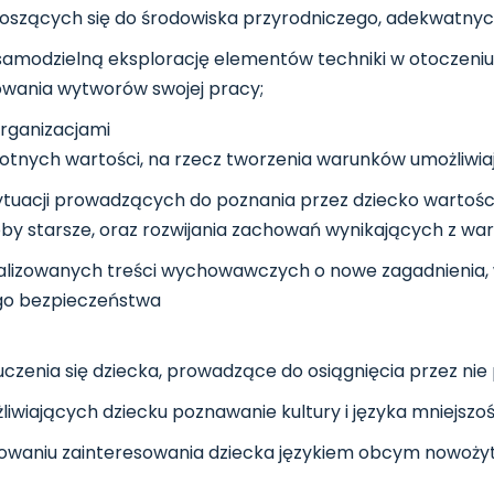
noszących się do środowiska przyrodniczego, adekwatnyc
amodzielną eksplorację elementów techniki w otoczeniu
owania wytworów swojej pracy;
organizacjami
istotnych wartości, na rzecz tworzenia warunków umożliwi
uacji prowadzących do poznania przez dziecko wartości 
oby starsze, oraz rozwijania zachowań wynikających z war
alizowanych treści wychowawczych o nowe zagadnienia, w
jego bezpieczeństwa
enia się dziecka, prowadzące do osiągnięcia przez nie p
iwiających dziecku poznawanie kultury i języka mniejszośc
dowaniu zainteresowania dziecka językiem obcym nowożyt