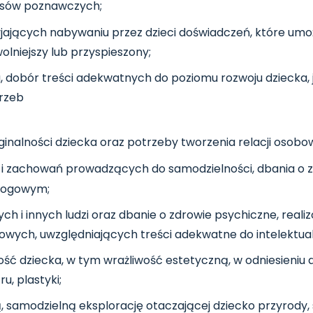
cesów poznawczych;
jających nabywaniu przez dzieci doświadczeń, które umo
olniejszy lub przyspieszony;
ta, dobór treści adekwatnych do poziomu rozwoju dziecka,
rzeb
ginalności dziecka oraz potrzeby tworzenia relacji osobo
w i zachowań prowadzących do samodzielności, dbania o
drogowym;
h i innych ludzi oraz dbanie o zdrowie psychiczne, reali
iowych, uwzględniających treści adekwatne do intelektua
ść dziecka, w tym wrażliwość estetyczną, w odniesieniu 
u, plastyki;
samodzielną eksplorację otaczającej dziecko przyrody, 