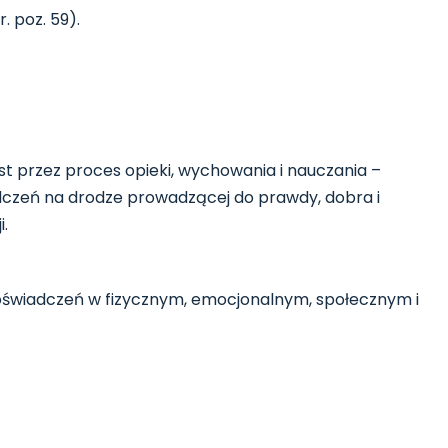
. poz. 59).
t przez proces opieki, wychowania i nauczania –
adczeń na drodze prowadzącej do prawdy, dobra i
i.
oświadczeń w fizycznym, emocjonalnym, społecznym i