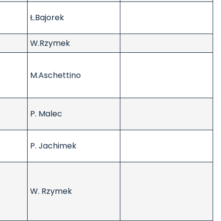
Ł.Bajorek
W.Rzymek
M.Aschettino
P. Malec
P. Jachimek
W. Rzymek