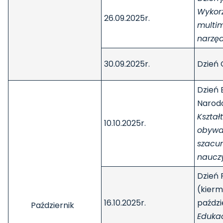
Wykor
26.09.2025r.
multi
narzęd
30.09.2025r.
Dzień
Dzień 
Narod
Kszta
10.10.2025r.
obywat
szacu
nauczy
Dzień 
(kierm
16.10.2025r.
paździ
Październik
Edukac