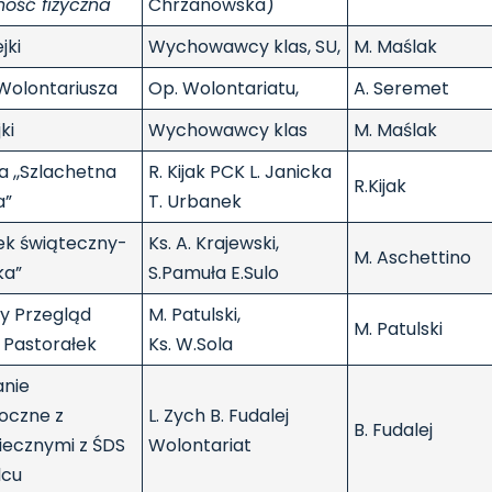
ość fizyczna
Chrzanowska)
jki
Wychowawcy klas, SU,
M. Maślak
Wolontariusza
Op. Wolontariatu,
A. Seremet
ki
Wychowawcy klas
M. Maślak
a ,,Szlachetna
R. Kijak PCK L. Janicka
R.Kijak
a”
T. Urbanek
ek świąteczny-
Ks. A. Krajewski,
M. Aschettino
ka”
S.Pamuła E.Sulo
y Przegląd
M. Patulski,
M. Patulski
i Pastorałek
Ks. W.Sola
anie
oczne z
L. Zych B. Fudalej
B. Fudalej
iecznymi z ŚDS
Wolontariat
lcu