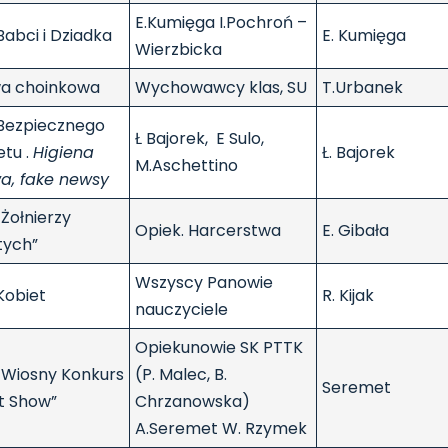
E.Kumięga I.Pochroń –
Babci i Dziadka
E. Kumięga
Wierzbicka
a choinkowa
Wychowawcy klas, SU
T.Urbanek
 Bezpiecznego
Ł Bajorek, E Sulo,
etu .
Higiena
Ł. Bajorek
M.Aschettino
a, fake newsy
 Żołnierzy
Opiek. Harcerstwa
E. Gibała
tych”
Wszyscy Panowie
Kobiet
R. Kijak
nauczyciele
Opiekunowie SK PTTK
ń Wiosny Konkurs
(P. Malec, B.
Seremet
nt Show”
Chrzanowska)
A.Seremet W. Rzymek