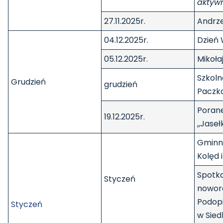
aktywn
27.11.2025r.
Andrze
04.12.2025r.
Dzień 
05.12.2025r.
Mikołaj
Szkoln
Grudzień
grudzień
Paczk
Poran
19.12.2025r.
,,Jaseł
Gminn
Kolęd 
Spotk
Styczeń
nowor
Podop
Styczeń
w Sied