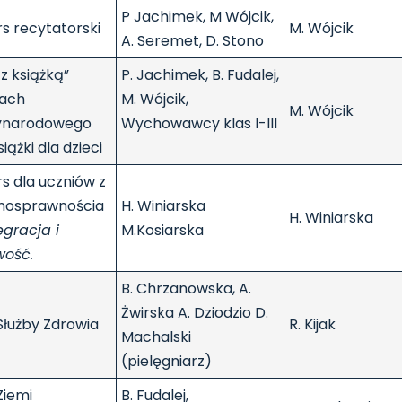
P Jachimek, M Wójcik,
s recytatorski
M. Wójcik
A. Seremet, D. Stono
 z książką”
P. Jachimek, B. Fudalej,
ach
M. Wójcik,
M. Wójcik
ynarodowego
Wychowawcy klas I-III
iążki dla dzieci
s dla uczniów z
łnosprawnościa
H. Winiarska
H. Winiarska
egracja i
M.Kosiarska
wość.
B. Chrzanowska, A.
Żwirska A. Dziodzio D.
Służby Zdrowia
R. Kijak
Machalski
(pielęgniarz)
Ziemi
B. Fudalej,