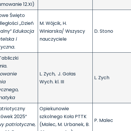
mowanie 12.XI)
owe Święto
ległości ,,Dzień
M. Wójcik, H.
nalny”
Edukacja
Winiarska/ Wszyscy
D. Stono
elska i
nauczyciele
tyczna.
Tabliczki
ia.
towanie
L. Zych, J. Gołas
L. Zych
nia
Wych. kl. III
ycznego,
atyka
atriotyczny
Opiekunowie
zówek 2025”
szkolnego Koła PTTK
P. Malec
y patriotyczne,
(Malec, M. Urbanek, B.