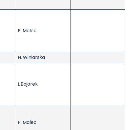
P. Malec
H. Winiarska
Ł.Bajorek
P. Malec