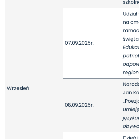
szkol
Udział
na cm
ramac
święta
07.09.2025r.
Eduka
patrio
odpow
region
Narod
Wrzesień
Jan K
,,Poezj
08.09.2025r.
umieję
języko
obywa
Dzień 