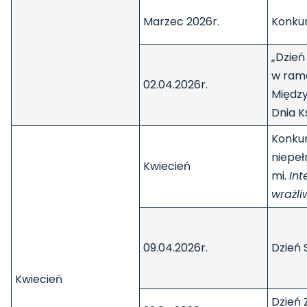
Marzec 2026r.
Konkur
„Dzień
w ram
02.04.2026r.
Międz
Dnia Ks
Konkur
niepe
Kwiecień
mi.
Int
wrażli
09.04.2026r.
Dzień 
Kwiecień
Dzień 