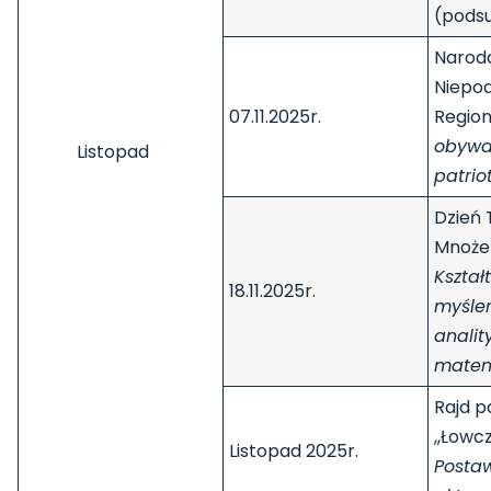
(podsu
Narod
Niepod
07.11.2025r.
Regio
obywat
Listopad
patrio
Dzień 
Mnożen
Kształ
18.11.2025r.
myśle
analit
matem
Rajd p
,,Łowc
Listopad 2025r.
Postaw