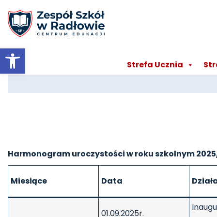
Otwórz pasek narzędzi
Strefa Ucznia
Str
Harmonogram uroczystości w roku szkolnym 2025
Miesiące
Data
Dział
Inaugu
01.09.2025r.