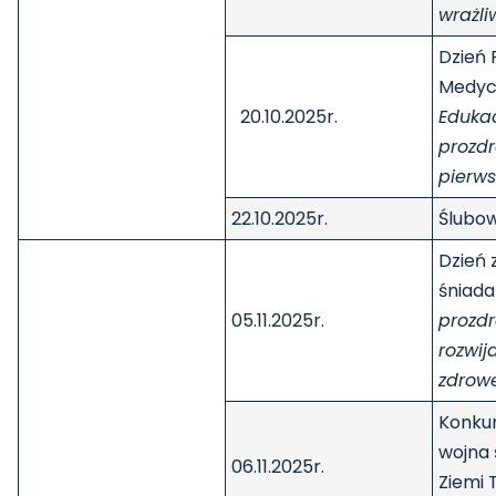
wrażli
Dzień
Medyc
20.10.2025r.
Eduka
prozd
pierw
22.10.2025r.
Ślubow
Dzień
śniada
05.11.2025r.
prozd
rozwi
zdrowe
Konkur
wojna
06.11.2025r.
Ziemi 