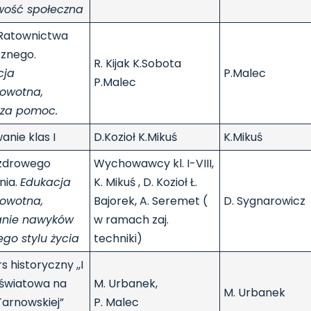
wość społeczna
 Ratownictwa
znego.
R. Kijak K.Sobota
cja
P.Malec
P.Malec
rowotna,
sza pomoc.
anie klas I
D.Kozioł K.Mikuś
K.Mikuś
 zdrowego
Wychowawcy kl. I-VIII,
nia.
Edukacja
K. Mikuś , D. Kozioł Ł.
rowotna,
Bajorek, A. Seremet (
D. Sygnarowicz
janie nawyków
w ramach zaj.
go stylu życia
techniki)
s historyczny ,,I
 światowa na
M. Urbanek,
M. Urbanek
Tarnowskiej”
P. Malec