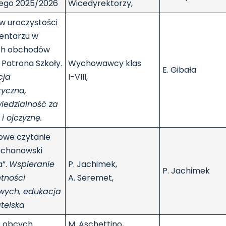
nego 2025/2026
Wicedyrektorzy,
 w uroczystości
entarzu w
h obchodów
 Patrona Szkoły.
Wychowawcy klas
E. Gibała
cja
I-VIII,
tyczna,
iedzialność za
 i ojczyznę.
owe czytanie
ochanowski
a”.
Wspieranie
P. Jachimek,
P. Jachimek
tności
A. Seremet,
wych, edukacja
telska
j. obcych.
M. Aschettino,