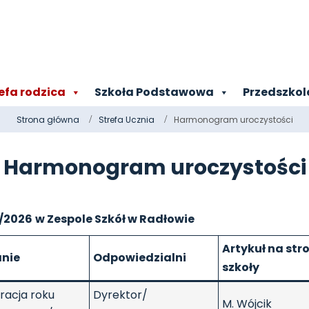
efa rodzica
Szkoła Podstawowa
Przedszkol
Strona główna
Strefa Ucznia
Harmonogram uroczystości
Harmonogram uroczystości
/2026
w Zespole Szkół w Radłowie
Artykuł na str
anie
Odpowiedzialni
szkoły
racja roku
Dyrektor/
M. Wójcik