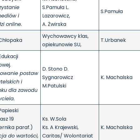
zystanie
S.Pamuła L.
S.Pamuła
mediów i
Lazarowicz,
zi online.
A. Żwirska
Wychowawcy klas,
 Chłopaka
T.Urbanek
opiekunowie SU,
Edukacji
owej.
D. Stono D.
łtowanie postaw
Sygnarowicz
K. Machalska
elskich i
M.Patulski
nku dla zawodu
ciela.
Papieski
asz 19
Ks. W.Sola
ernika paraf.)
Ks. A Krajewski,
K. Machalska
ja do wartości,
Caritas/ Wolontariat