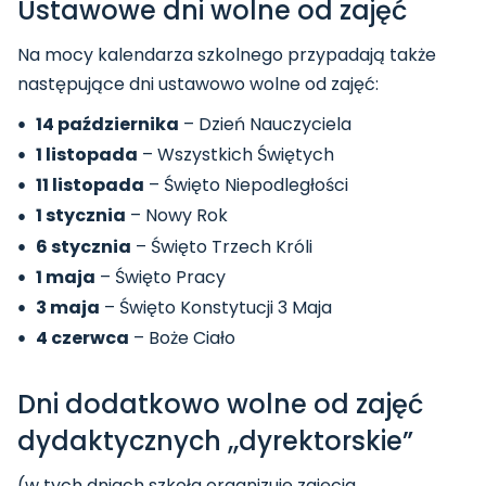
Ustawowe dni wolne od zajęć
Na mocy kalendarza szkolnego przypadają także
następujące dni ustawowo wolne od zajęć:
14 października
– Dzień Nauczyciela
1 listopada
– Wszystkich Świętych
11 listopada
– Święto Niepodległości
1 stycznia
– Nowy Rok
6 stycznia
– Święto Trzech Króli
1 maja
– Święto Pracy
3 maja
– Święto Konstytucji 3 Maja
4 czerwca
– Boże Ciało
Dni dodatkowo wolne od zajęć
dydaktycznych ,,dyrektorskie”
(w tych dniach szkoła organizuje zajęcia