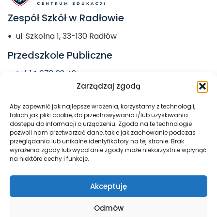
Zespół Szkół w Radłowie
ul. Szkolna 1, 33-130 Radłów
Przedszkole Publiczne
tel. 14 678 22 42
Zarządzaj zgodą
przedszkole@zs-radlow.pl
Aby zapewnić jak najlepsze wrażenia, korzystamy z technologii,
Miasto i Gmina
takich jak pliki cookie, do przechowywania i/lub uzyskiwania
dostępu do informacji o urządzeniu. Zgoda na te technologie
Radłów
pozwoli nam przetwarzać dane, takie jak zachowanie podczas
przeglądania lub unikalne identyfikatory na tej stronie. Brak
wyrażenia zgody lub wycofanie zgody może niekorzystnie wpłynąć
na niektóre cechy i funkcje.
Akceptuję
Odmów