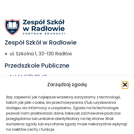
Zespół Szkół w Radłowie
ul. Szkolna 1, 33-130 Radłów
Przedszkole Publiczne
tel. 14 678 22 42
Zarządzaj zgodą
przedszkole@zs-radlow.pl
Aby zapewnić jak najlepsze wrażenia, korzystamy z technologii,
Miasto i Gmina
takich jak pliki cookie, do przechowywania i/lub uzyskiwania
dostępu do informacji o urządzeniu. Zgoda na te technologie
Radłów
pozwoli nam przetwarzać dane, takie jak zachowanie podczas
przeglądania lub unikalne identyfikatory na tej stronie. Brak
wyrażenia zgody lub wycofanie zgody może niekorzystnie wpłynąć
na niektóre cechy i funkcje.