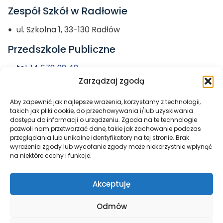
Zespół Szkół w Radłowie
ul. Szkolna 1, 33-130 Radłów
Przedszkole Publiczne
tel. 14 678 22 42
Zarządzaj zgodą
przedszkole@zs-radlow.pl
Aby zapewnić jak najlepsze wrażenia, korzystamy z technologii,
Miasto i Gmina
takich jak pliki cookie, do przechowywania i/lub uzyskiwania
dostępu do informacji o urządzeniu. Zgoda na te technologie
Radłów
pozwoli nam przetwarzać dane, takie jak zachowanie podczas
przeglądania lub unikalne identyfikatory na tej stronie. Brak
wyrażenia zgody lub wycofanie zgody może niekorzystnie wpłynąć
na niektóre cechy i funkcje.
Akceptuję
Odmów