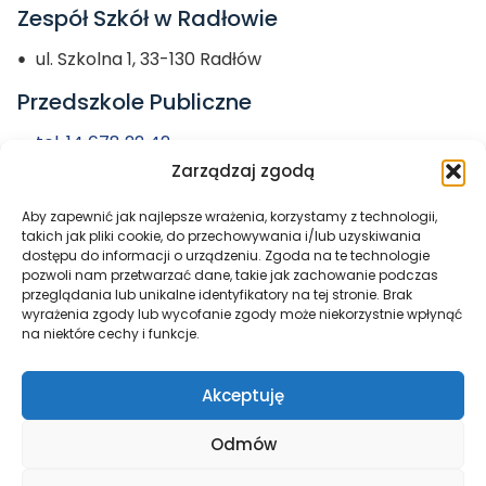
Zespół Szkół w Radłowie
ul. Szkolna 1, 33-130 Radłów
Przedszkole Publiczne
tel. 14 678 22 42
Zarządzaj zgodą
przedszkole@zs-radlow.pl
Aby zapewnić jak najlepsze wrażenia, korzystamy z technologii,
Miasto i Gmina
takich jak pliki cookie, do przechowywania i/lub uzyskiwania
dostępu do informacji o urządzeniu. Zgoda na te technologie
Radłów
pozwoli nam przetwarzać dane, takie jak zachowanie podczas
przeglądania lub unikalne identyfikatory na tej stronie. Brak
wyrażenia zgody lub wycofanie zgody może niekorzystnie wpłynąć
na niektóre cechy i funkcje.
Akceptuję
Odmów