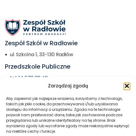
Zespół Szkół w Radłowie
ul. Szkolna 1, 33-130 Radłów
Przedszkole Publiczne
tel. 14 678 22 42
Zarządzaj zgodą
przedszkole@zs-radlow.pl
Aby zapewnić jak najlepsze wrażenia, korzystamy z technologii,
Miasto i Gmina
takich jak pliki cookie, do przechowywania i/lub uzyskiwania
dostępu do informacji o urządzeniu. Zgoda na te technologie
Radłów
pozwoli nam przetwarzać dane, takie jak zachowanie podczas
przeglądania lub unikalne identyfikatory na tej stronie. Brak
wyrażenia zgody lub wycofanie zgody może niekorzystnie wpłynąć
na niektóre cechy i funkcje.