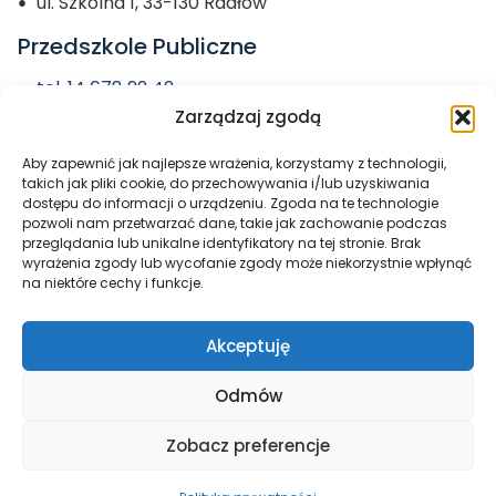
ul. Szkolna 1, 33-130 Radłów
Przedszkole Publiczne
tel. 14 678 22 42
Zarządzaj zgodą
przedszkole@zs-radlow.pl
Aby zapewnić jak najlepsze wrażenia, korzystamy z technologii,
Miasto i Gmina
takich jak pliki cookie, do przechowywania i/lub uzyskiwania
dostępu do informacji o urządzeniu. Zgoda na te technologie
Radłów
pozwoli nam przetwarzać dane, takie jak zachowanie podczas
przeglądania lub unikalne identyfikatory na tej stronie. Brak
wyrażenia zgody lub wycofanie zgody może niekorzystnie wpłynąć
na niektóre cechy i funkcje.
Akceptuję
Odmów
Zobacz preferencje
Wszelkie prawa zastrzeżone © 2026
Zespół Szkół w
Radłowie