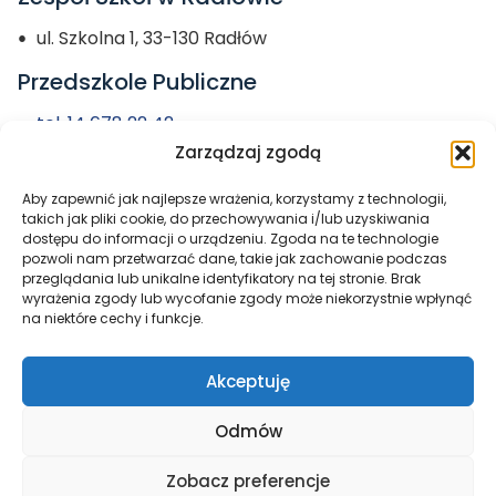
ul. Szkolna 1, 33-130 Radłów
Przedszkole Publiczne
tel. 14 678 22 42
Zarządzaj zgodą
przedszkole@zs-radlow.pl
Aby zapewnić jak najlepsze wrażenia, korzystamy z technologii,
Miasto i Gmina
takich jak pliki cookie, do przechowywania i/lub uzyskiwania
dostępu do informacji o urządzeniu. Zgoda na te technologie
Radłów
pozwoli nam przetwarzać dane, takie jak zachowanie podczas
przeglądania lub unikalne identyfikatory na tej stronie. Brak
wyrażenia zgody lub wycofanie zgody może niekorzystnie wpłynąć
na niektóre cechy i funkcje.
Akceptuję
Odmów
Zobacz preferencje
Wszelkie prawa zastrzeżone © 2026
Zespół Szkół w