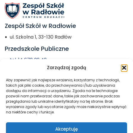
Zespół Szkół w Radłowie
ul. Szkolna 1, 33-130 Radłów
Przedszkole Publiczne
tel. 14 678 22 42
Zarządzaj zgodą
przedszkole@zs-radlow.pl
Aby zapewnić jak najlepsze wrażenia, korzystamy z technologii,
Miasto i Gmina
takich jak pliki cookie, do przechowywania i/lub uzyskiwania
dostępu do informacji o urządzeniu. Zgoda na te technologie
Radłów
pozwoli nam przetwarzać dane, takie jak zachowanie podczas
przeglądania lub unikalne identyfikatory na tej stronie. Brak
wyrażenia zgody lub wycofanie zgody może niekorzystnie wpłynąć
na niektóre cechy i funkcje.
Akceptuję