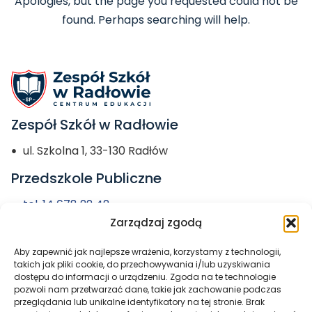
Apologies, but the page you requested could not be
found. Perhaps searching will help.
Zespół Szkół w Radłowie
ul. Szkolna 1, 33-130 Radłów
Przedszkole Publiczne
tel. 14 678 22 42
Zarządzaj zgodą
przedszkole@zs-radlow.pl
Aby zapewnić jak najlepsze wrażenia, korzystamy z technologii,
Miasto i Gmina
takich jak pliki cookie, do przechowywania i/lub uzyskiwania
dostępu do informacji o urządzeniu. Zgoda na te technologie
Radłów
pozwoli nam przetwarzać dane, takie jak zachowanie podczas
przeglądania lub unikalne identyfikatory na tej stronie. Brak