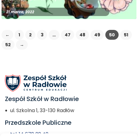
21 marca, 2022
←
1
2
3
…
47
48
49
50
51
52
→
Zespół Szkół w Radłowie
ul. Szkolna 1, 33-130 Radłów
Przedszkole Publiczne
tel. 14 678 22 42