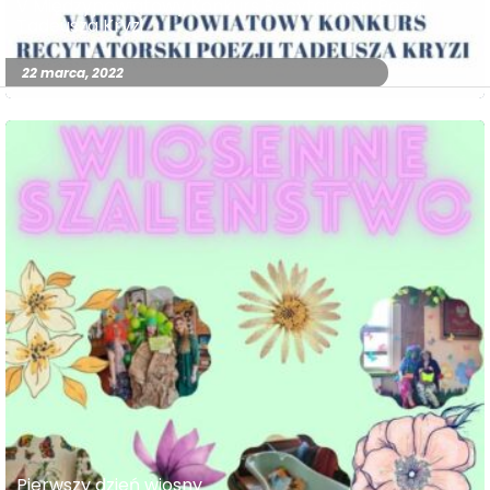
V Międzypowiatowy Konkurs Recytatorski Poezji
Tadeusza Kryzi
22 marca, 2022
Pierwszy dzień wiosny