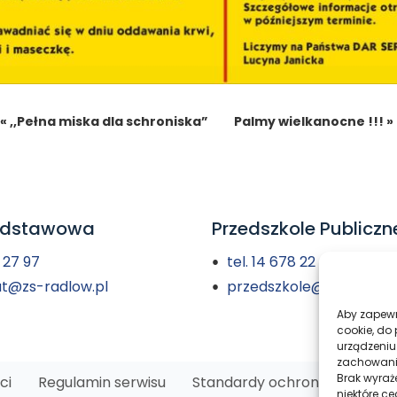
« ,,Pełna miska dla schroniska”
Palmy wielkanocne !!! »
odstawowa
Przedszkole Publiczn
8 27 97
tel. 14 678 22 42
at@zs-radlow.pl
przedszkole@zs-radlow.
Aby zapewni
cookie, do
urządzeniu
zachowanie
Brak wyraż
ci
Regulamin serwisu
Standardy ochrony
Dekla
niektóre ce