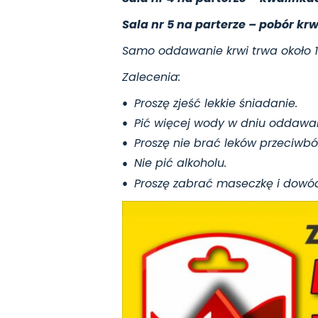
Sala nr 5 na parterze – pobór krw
Samo oddawanie krwi trwa około 10 
Zalecenia:
Proszę zjeść lekkie śniadanie.
Pić więcej wody w dniu oddawani
Proszę nie brać leków przeciwb
Nie pić alkoholu.
Proszę zabrać maseczkę i dowó