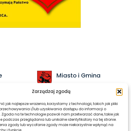
e
Miasto i Gmina
Radłów
Zarządzaj zgodą
pl
ć jak najlepsze wrażenia, korzystamy z technologii, takich jak pliki
 przechowywania i/lub uzyskiwania dostępu do informacji o
. Zgoda na te technologie pozwoli nam przetwarzać dane, takie jak
 podczas przeglądania lub unikalne identyfikatory na tej stronie.
enia zgody lub wycofanie zgody może niekorzystnie wpłynąć na
racja dostępności
Kontakt
chy i funkcje.