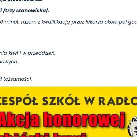
i /trzy stanowiska/.
minut, razem z kwalifikacją przez lekarza około pół god
a krwi i w przeddzień.
ólowych.
d tożsamości.