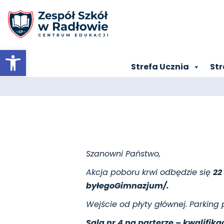
Otwórz pasek narzędzi
Strefa Ucznia
Str
Szanowni Państwo,
Akcja poboru krwi odbędzie się
22
byłego
Gimnazjum/.
Wejście od płyty głównej. Parking p
Sala nr 4 na parterze – kwalifika